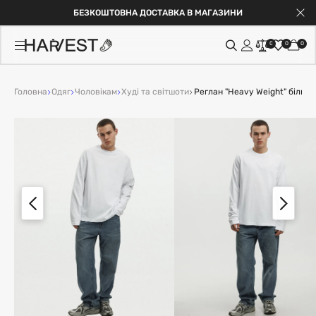
БЕЗКОШТОВНА ДОСТАВКА В МАГАЗИНИ
0
0
0
Головна
Одяг
Чоловікам
Худі та світшоти
Реглан "Heavy Weight" білий