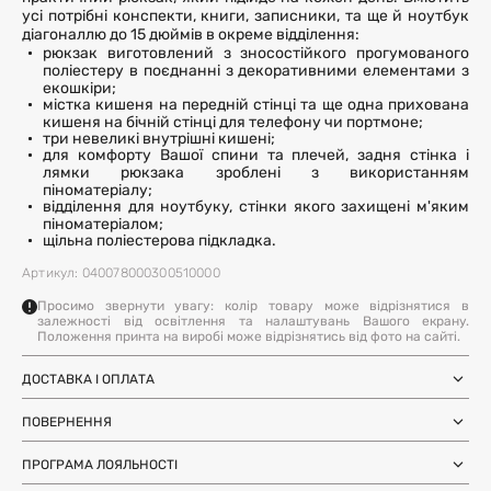
усі потрібні конспекти, книги, записники, та ще й ноутбук
діагоналлю до 15 дюймів в окреме відділення:
рюкзак виготовлений з зносостійкого прогумованого
поліестеру в поєднанні з декоративними елементами з
екошкіри;
містка кишеня на передній стінці та ще одна прихована
кишеня на бічній стінці для телефону чи портмоне;
три невеликі внутрішні кишені;
для комфорту Вашої спини та плечей, задня стінка і
лямки рюкзака зроблені з використанням
піноматеріалу;
відділення для ноутбуку, стінки якого захищені м'яким
піноматеріалом;
щільна поліестерова підкладка.
Артикул: 040078000300510000
Просимо звернути увагу: колір товару може відрізнятися в
залежності від освітлення та налаштувань Вашого екрану.
Положення принта на виробі може відрізнятись від фото на сайті.
ДОСТАВКА І ОПЛАТА
Замовлення через Нову Пошту (по
1-3 дні
Україні)
ПОВЕРНЕННЯ
після SMS-підтвердження про
Самовивіз з магазинів Harvest
Ми залишили можливість повернення та обміну, щоб ви
готовність замовлення
Міжнародна доставка Нова Пошта
ПРОГРАМА ЛОЯЛЬНОСТІ
почувались впевнено під час покупки. Ви можете
терміни уточнюйте для вашої
Global
країни
повернути або обміняти товар протягом 14 днів після