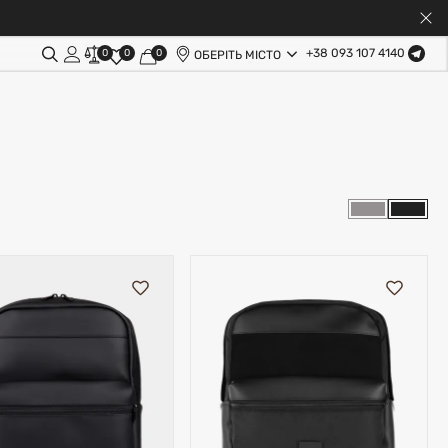
+38 093 107 4140
0
0
0
ОБЕРІТЬ МІСТО