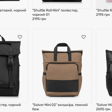
 матовий, чорний
"Shuttle Roll Mini" поліестер,
"Shuttle R
чорний 01
2195 грн
2195 грн
естер, чорний
"Solver Mini 02" екошкіра, темний
"Solver M
беж
2695 грн