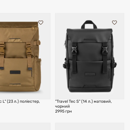
c L" (23 л.) поліестер,
"Travel Tec S" (14 л.) матовий,
чорний
2995 грн