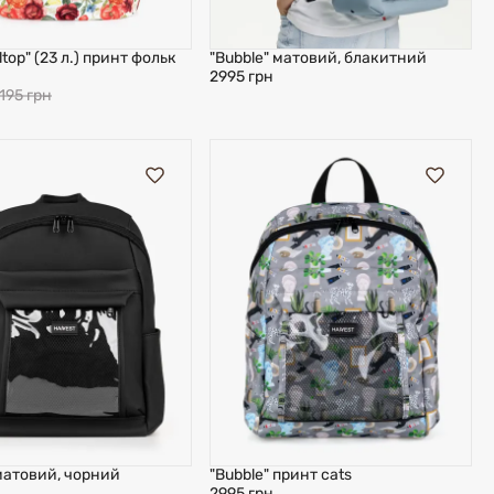
ltop" (23 л.) принт фольк
"Bubble" матовий, блакитний
2995 грн
195 грн
 матовий, чорний
"Bubble" принт cats