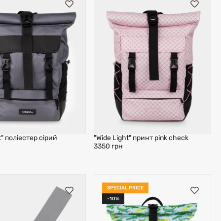
t" поліестер сірий
"Wide Light" принт pink check
3350 грн
SPECIAL PRICE
-10%