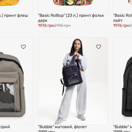
 л.) принт флеш
"Basic Rolltop" (23 л.) принт фольк
"Basic Rol
дарк
лайт
1976 грн
2195 грн
1976 грн
2
сірий
"Bubble" матовий, фіолет
"Bubble"