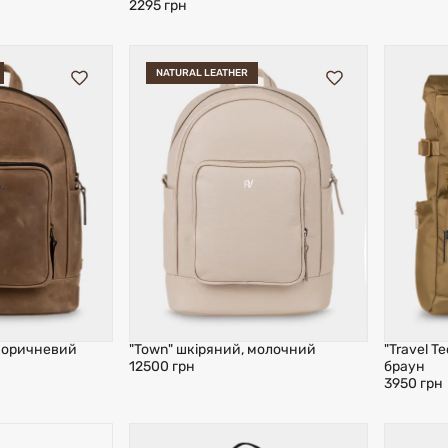
2295 грн
NATURAL LEATHER
 коричневий
"Town" шкіряний, молочний
"Travel Te
12500 грн
браун
3950 грн