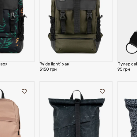
хвоя
"Wide light" хакі
Пулер св
3150 грн
95 грн