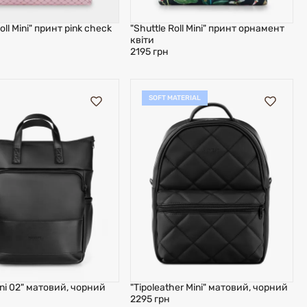
oll Mini" принт pink check
"Shuttle Roll Mini" принт орнамент
квіти
2195 грн
SOFT MATERIAL
ini 02" матовий, чорний
"Tipoleather Mini" матовий, чорний
2295 грн