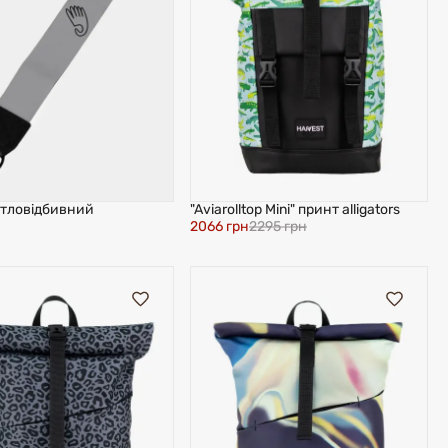
ітловідбивний
"Aviarolltop Mini" принт alligators
2066 грн
2295 грн