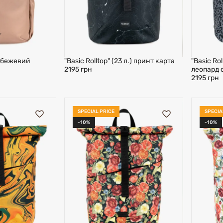
.) бежевий
"Basic Rolltop" (23 л.) принт карта
"Basic Rol
2195 грн
леопард 
2195 грн
SPECIAL PRICE
SPECIA
-10%
-10%