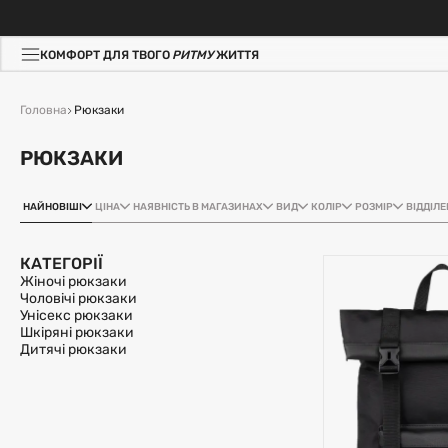
КОМФОРТ ДЛЯ ТВОГО
РИТМУ
ЖИТТЯ
Головна
Рюкзаки
РЮКЗАКИ
НАЙНОВІШІ
ЦІНА
НАЯВНІСТЬ В МАГАЗИНАХ
ВИД
КОЛІР
РОЗМІР
ВІДДІЛЕ
КАТЕГОРІЇ
Жіночі рюкзаки
Чоловічі рюкзаки
Унісекс рюкзаки
Шкіряні рюкзаки
Дитячі рюкзаки