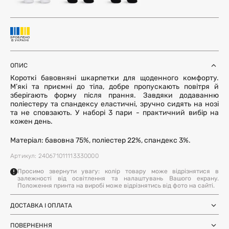
ОПИС
Короткі бавовняні шкарпетки для щоденного комфорту.
М’які та приємні до тіла, добре пропускають повітря й
зберігають форму після прання. Завдяки додаванню
поліестеру та спандексу еластичні, зручно сидять на нозі
та не сповзають. У наборі 3 пари - практичний вибір на
кожен день.
Матеріал: бавовна 75%, поліестер 22%, спандекс 3%.
Артикул: 240671011113330000
Просимо звернути увагу: колір товару може відрізнятися в
залежності від освітлення та налаштувань Вашого екрану.
Положення принта на виробі може відрізнятись від фото на сайті.
ДОСТАВКА І ОПЛАТА
Замовлення через Нову Пошту (по
1-3 дні
Україні)
ПОВЕРНЕННЯ