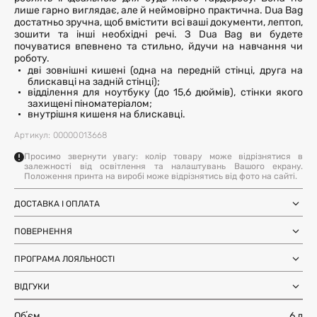
лише гарно виглядає, але й неймовірно практична. Dua Bag
достатньо зручна, щоб вмістити всі ваші документи, лептоп,
зошити та інші необхідні речі. З Dua Bag ви будете
почуватися впевнено та стильно, йдучи на навчання чи
роботу.
дві зовнішні кишені (одна на передній стінці, друга на
блискавці на задній стінці);
відділення для ноутбуку (до 15,6 дюймів), стінки якого
захищені піноматеріалом;
внутрішня кишеня на блискавці.
Артикул: 00000013668
Просимо звернути увагу: колір товару може відрізнятися в
залежності від освітлення та налаштувань Вашого екрану.
Положення принта на виробі може відрізнятись від фото на сайті.
ДОСТАВКА І ОПЛАТА
Замовлення через Нову Пошту (по
1-3 дні
Україні)
ПОВЕРНЕННЯ
після SMS-підтвердження про
Самовивіз з магазинів Harvest
Ми залишили можливість повернення та обміну, щоб ви
готовність замовлення
Міжнародна доставка Нова Пошта
ПРОГРАМА ЛОЯЛЬНОСТІ
почувались впевнено під час покупки. Ви можете
терміни уточнюйте для вашої
Global
країни
повернути або обміняти товар протягом 14 днів після
Отримуйте бонуси з кожного замовлення та
Доставка день в день по Києву (за
12 годин (наявність перевіряйте в
отримання замовлення.
ВІДГУКИ
використовуйте їх для наступних покупок. Авторизуйтесь
умови наявності на складі у Києві)
картці товару)
на сайті, щоб накопичувати та списувати бонуси.
Більше інформації
Обʼєм
6 л